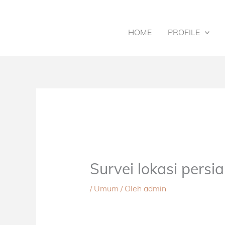
Lewati
ke
konten
HOME
PROFILE
Survei lokasi pers
/
Umum
/ Oleh
admin