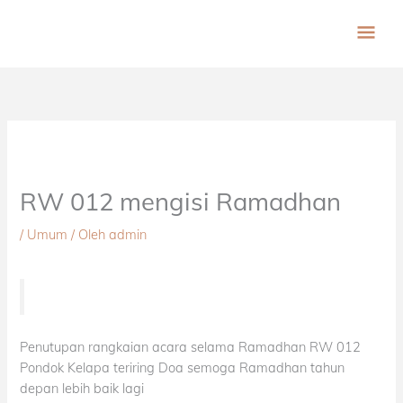
Lewati
ME
ke
konten
UT
RW 012 mengisi Ramadhan
/
Umum
/ Oleh
admin
Penutupan rangkaian acara selama Ramadhan RW 012
Pondok Kelapa teriring Doa semoga Ramadhan tahun
depan lebih baik lagi