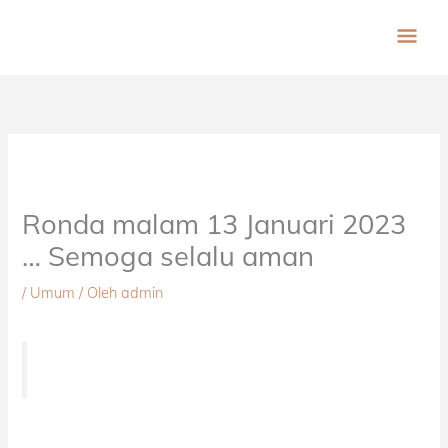
Lewati
ME
ke
konten
UT
Ronda malam 13 Januari 2023
… Semoga selalu aman
/
Umum
/ Oleh
admin