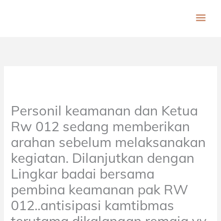
Lewati
ME
ke
konten
UT
Personil keamanan dan Ketua
Rw 012 sedang memberikan
arahan sebelum melaksanakan
kegiatan. Dilanjutkan dengan
Lingkar badai bersama
pembina keamanan pak RW
012..antisipasi kamtibmas
terutama dikalangan remaja yv