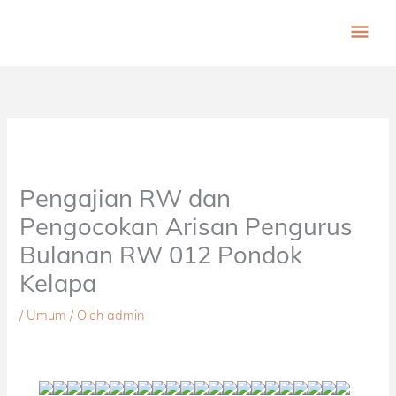
Lewati
ME
ke
konten
UT
Pengajian RW dan
Pengocokan Arisan Pengurus
Bulanan RW 012 Pondok
Kelapa
/
Umum
/ Oleh
admin