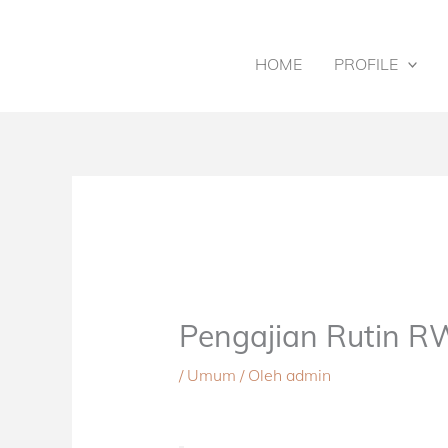
Lewati
ke
konten
HOME
PROFILE
Pengajian Rutin R
/
Umum
/ Oleh
admin